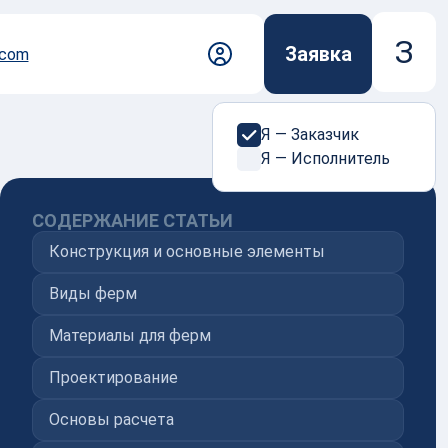
З
Заявка
.com
Я — Заказчик
Я — Исполнитель
 с нами просто
дберет исполнителя среди проверенных
СОДЕРЖАНИЕ СТАТЬИ
согласует условия и сопроводит заказ на всех
Конструкция и основные элементы
 коммерческого предложения, до контроля
логистики без поиска подрядчиков и
Виды ферм
ых рисков.
Материалы для ферм
Проектирование
мить заказ
Основы расчета