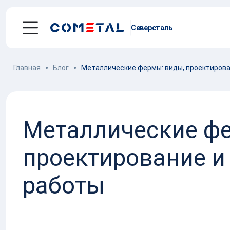
Северсталь
Главная
Блог
Металлические фермы: виды, проектирова
Услуги
Механическая обработка металла
Металлические фе
Производство
металлоконструкций
проектирование и
Заготовительное производство
металла
работы
Производство и поставка метизов
Поставка металлопроката
Порошковые стали