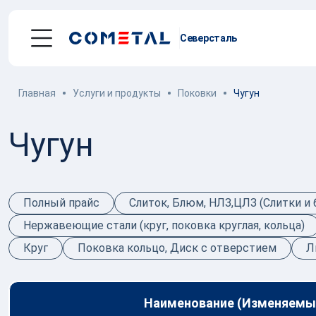
Северсталь
Главная
Услуги и продукты
Поковки
Чугун
Услуги
Чугун
Механическая обработка металла
Производство
металлоконструкций
Полный прайс
Слиток, Блюм, НЛЗ,ЦЛЗ (Слитки и
Заготовительное производство
Нержавеющие стали (круг, поковка круглая, кольца)
металла
Круг
Поковка кольцо, Диск с отверстием
Л
Производство и поставка метизов
Поставка металлопроката
Наименование (Изменяемый
Порошковые стали