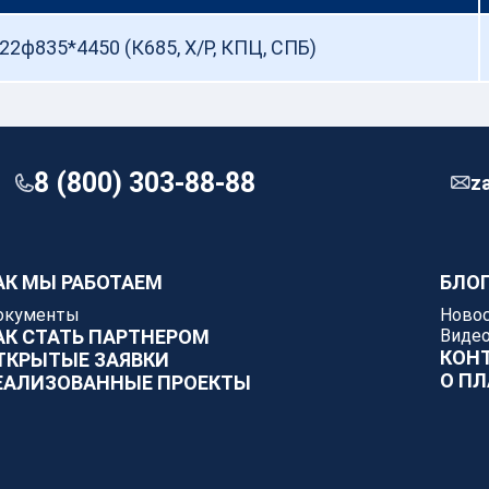
КАРТО
2ф835​*4450 (К685, Х/Р, КПЦ, СПБ)
8 (800) 303-88-88
z
АК МЫ РАБОТАЕМ
БЛО
окументы
Ново
АК СТАТЬ ПАРТНЕРОМ
Виде
КОН
ТКРЫТЫЕ ЗАЯВКИ
О П
ЕАЛИЗОВАННЫЕ ПРОЕКТЫ