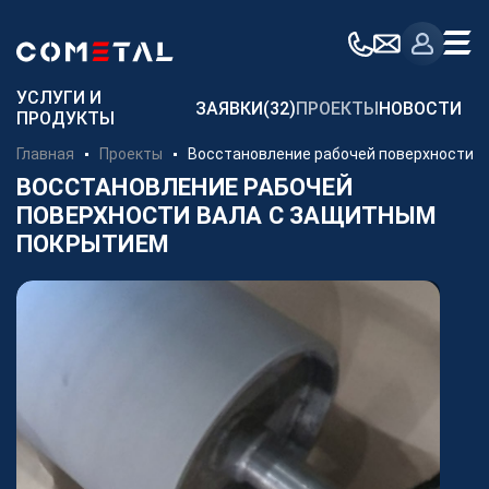
Для заказчиков
УСЛУГИ И
ЗАЯВКИ
(32)
ПРОЕКТЫ
НОВОСТИ
ПРОДУКТЫ
Механическая обработка металла на заказ
Главная
Проекты
Восстановление рабочей поверхности в
Производство металлоконструкций
ВОССТАНОВЛЕНИЕ РАБОЧЕЙ
ПОВЕРХНОСТИ ВАЛА С ЗАЩИТНЫМ
Заготовительное производство металла
ПОКРЫТИЕМ
Производство и поставка метизов
Поставка металлопроката
Порошковые стали
Аддитивное производство
Компания