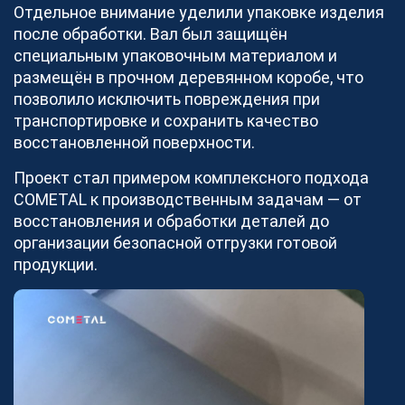
Станьте партнером, и вы сможете выбрать любые
Отдельное внимание уделили упаковке изделия
заказы.
после обработки. Вал был защищён
Открытые заявки
32
специальным упаковочным материалом и
размещён в прочном деревянном коробе, что
позволило исключить повреждения при
Стать партнером просто
транспортировке и сохранить качество
Мы помогаем получать больше целевых заказов,
восстановленной поверхности.
загружать производственные мощности и
увеличивать прибыль более 280 зарегистрированным
Проект стал примером комплексного подхода
партнерам в области изготовления продукции из
COMETAL к производственным задачам — от
металла.
восстановления и обработки деталей до
организации безопасной отгрузки готовой
Исполнителям
продукции.
Как стать партнером
СТАТЬ ПАРТНЕРОМ