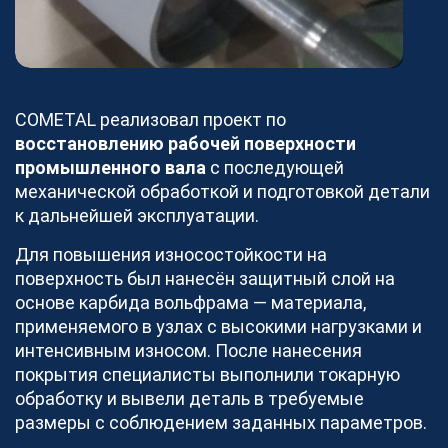
Блог
Новости
Видео
Как мы работаем
Документы
COMETAL реализовал проект по
восстановлению рабочей поверхности
Наша команда
промышленного вала
с последующей
О платформе
механической обработкой и подготовкой детали
к дальнейшей эксплуатации.
Контакты
Реализованные проекты
Для повышения износостойкости на
Станки
поверхность был нанесён защитный слой на
основе карбида вольфрама — материала,
применяемого в узлах с высокими нагрузками и
интенсивным износом. После нанесения
Для партнеров
покрытия специалисты выполнили токарную
обработку и вывели деталь в требуемые
Хотите работать с COMETAL?
размеры с соблюдением заданных параметров.