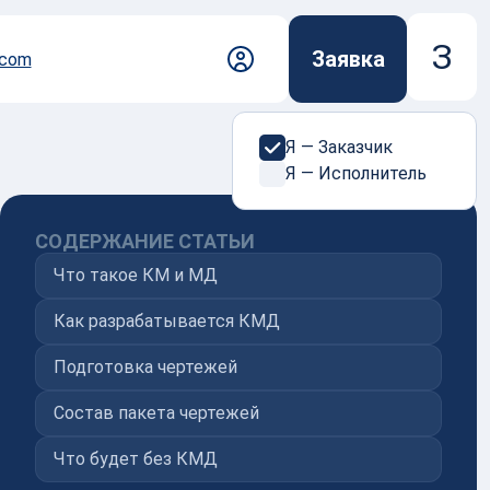
З
Заявка
.com
Я — Заказчик
Я — Исполнитель
 с нами просто
дберет исполнителя среди проверенных
СОДЕРЖАНИЕ СТАТЬИ
согласует условия и сопроводит заказ на всех
Что такое КМ и МД
 коммерческого предложения, до контроля
логистики без поиска подрядчиков и
Как разрабатывается КМД
ых рисков.
Подготовка чертежей
Состав пакета чертежей
мить заказ
Что будет без КМД