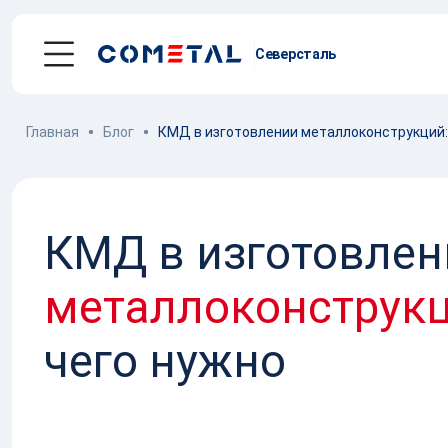
Северсталь
Главная
Блог
КМД в изготовлении металлоконструкций: 
Услуги
Механическая обработка металла
КМД в изготовлен
Производство
металлоконструкций
металлоконструкц
Заготовительное производство
металла
чего нужно
Производство и поставка метизов
Поставка металлопроката
Порошковые стали