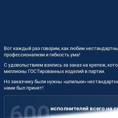
Производство и поставка
метизов
Поставка металлопроката
Порошковые стали
Аддитивное производство
Вот каждый раз говорим, как любим нестандартны
профессионализм и гибкость ума!
С удовольствием взялись за заказ на крепеж, к
миллионы ГОСТированных изделий в партии.
Но заказчику были нужны «шпильки» нестандартно
нами был принят!
600
исполнителей всего на с
Напишите нам и мы подберем ис