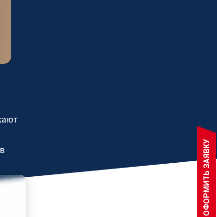
артнером просто
ем получать больше целевых заказов,
 производственные мощности и
ть прибыль более 280
ированным партнерам в области
ния продукции из металла.
телям
ь партнером
кают
 ПАРТНЕРОМ
ОФОРМИТЬ ЗАЯВКУ
ов