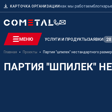
как мы работаем
блог
карь
КАРТОЧКА ОРГАНИЗАЦИИ
МЕНЮ
28
УСЛУГИ И ПРОДУКТЫ
ЗАЯВКИ
Главная
Проекты
Партия "шпилек" нестандартного разме
Для заказчиков
ПАРТИЯ "ШПИЛЕК" Н
Механическая обработка
металла на заказ
Производство
металлоконструкций
Заготовительное
производство металла