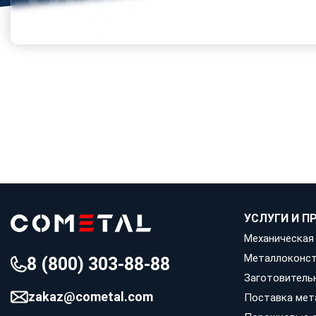
под любую задачу
А дальше дело встало только за
токарной обрабо
коррозии.
Итог на фото!
УСЛУГИ И 
Механическая
Металлоконст
8 (800) 303-88-88
Заготовитель
zakaz@cometal.com
Поставка мет