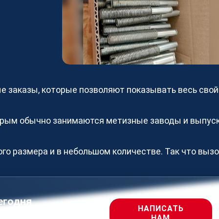
Наша команда
Стать п
О платформе
Мы помога
загружать
Контакты
увеличива
Реализованные проекты
зарегистр
Станки
изготовле
Исполни
е заказы, которые позволяют показывать весь свой
Как стат
оторым обычно занимаются метизные заводы и выпус
СТАТЬ
го размера и в небольшом количестве. Так что выз
егодня
НАПИСАТЬ
полнителя с лучшей ценой
НАМ