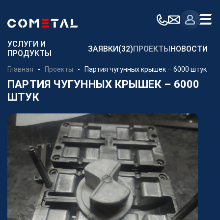
Для заказчиков
УСЛУГИ И
ЗАЯВКИ
(32)
ПРОЕКТЫ
НОВОСТИ
ПРОДУКТЫ
Механическая обработка металла на заказ
Главная
Проекты
Партия чугунных крышек – 6000 штук
Производство металлоконструкций
ПАРТИЯ ЧУГУННЫХ КРЫШЕК – 6000
ШТУК
Заготовительное производство металла
Производство и поставка метизов
Поставка металлопроката
Порошковые стали
Аддитивное производство
Компания