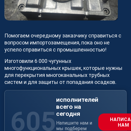
Блог
Новости
Видео
Как мы работаем
Документы
Помогаем очередному заказчику справиться с
вопросом импортозамещения, пока оно не
Наша команда
успело справиться с промышленностью!
О платформе
Изготовили 6 000 чугунных
Контакты
многофункциональных крышек, которые нужны
Реализованные проекты
для перекрытия многоканальных трубных
Станки
систем и для защиты от попадания осадков.
исполнителей
Для партнеров
всего на
605
сегодня
НАПИСА
Хотите работать с COMETAL?
Напишите нам и
НАМ
мы подберем