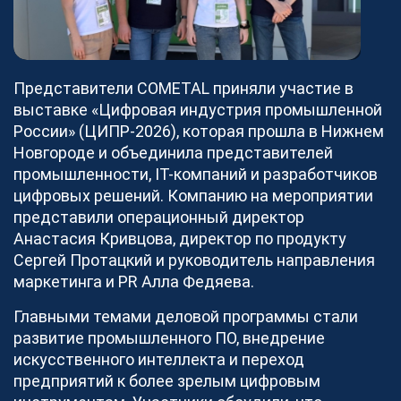
Блог
Новости
Видео
Как мы работаем
Представители COMETAL приняли участие в
Документы
выставке «Цифровая индустрия промышленной
России» (ЦИПР-2026), которая прошла в Нижнем
Наша команда
Новгороде и объединила представителей
О платформе
промышленности, IT-компаний и разработчиков
Контакты
цифровых решений. Компанию на мероприятии
представили операционный директор
Реализованные проекты
Анастасия Кривцова, директор по продукту
Станки
Сергей Протацкий и руководитель направления
маркетинга и PR Алла Федяева.
Главными темами деловой программы стали
Для партнеров
развитие промышленного ПО, внедрение
искусственного интеллекта и переход
Хотите работать с COMETAL?
предприятий к более зрелым цифровым