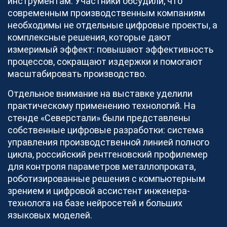
инструментам. Участники обсудили, что
Станьте партнером, и вы сможете выбрать любые
современным производственным компаниям
заказы.
необходимы не отдельные цифровые проекты, а
Открытые заявки
28
комплексные решения, которые дают
измеримый эффект: повышают эффективность
Стать партнером просто
процессов, сокращают издержки и помогают
Мы помогаем получать больше целевых заказов,
масштабировать производство.
загружать производственные мощности и
Отдельное внимание на выставке уделили
увеличивать прибыль более 280 зарегистрированным
практическому применению технологий. На
партнерам в области изготовления продукции из
стенде «Северстали» были представлены
металла.
собственные цифровые разработки: система
Исполнителям
управления производственной линией полного
цикла, российский рентгеновский профилемер
Как стать партнером
для контроля параметров металлопроката,
роботизированные решения с компьютерным
СТАТЬ ПАРТНЕРОМ
зрением и цифровой ассистент инженера-
технолога на базе нейросетей и больших
языковых моделей.