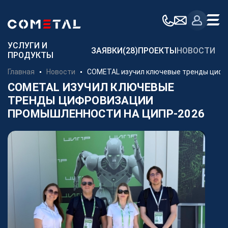
Для заказчиков
УСЛУГИ И
ЗАЯВКИ
(28)
ПРОЕКТЫ
НОВОСТИ
ПРОДУКТЫ
Механическая обработка металла на заказ
Главная
Новости
COMETAL изучил ключевые тренды цифр
Производство металлоконструкций
COMETAL ИЗУЧИЛ КЛЮЧЕВЫЕ
ТРЕНДЫ ЦИФРОВИЗАЦИИ
Заготовительное производство металла
ПРОМЫШЛЕННОСТИ НА ЦИПР-2026
Производство и поставка метизов
Поставка металлопроката
Порошковые стали
Аддитивное производство
Компания