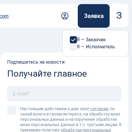
З
Заявка
.com
Я — Заказчик
Я — Исполнитель
 с нами просто
Подпишитесь на новости
дберет исполнителя среди проверенных
согласует условия и сопроводит заказ на всех
Получайте главное
 коммерческого предложения, до контроля
логистики без поиска подрядчиков и
ых рисков.
Настоящим действием я даю свое
согласие
, по
мить заказ
своей воле и в своем интересе, на обработку моих
персональных данных и на поручение обработки
моих персональных данных в т.ч. третьим лицам. Я
принимаю политику
обработки персональных