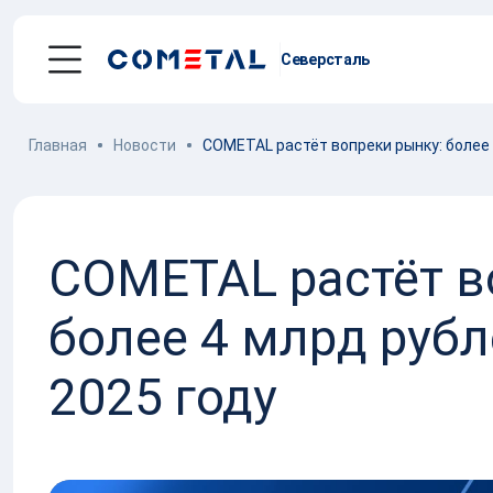
Северсталь
Главная
Новости
COMETAL растёт вопреки рынку: более 
Услуги
Механическая обработка металла
COMETAL растёт в
Производство
металлоконструкций
более 4 млрд рубл
Заготовительное производство
металла
2025 году
Производство и поставка метизов
Поставка металлопроката
Порошковые стали