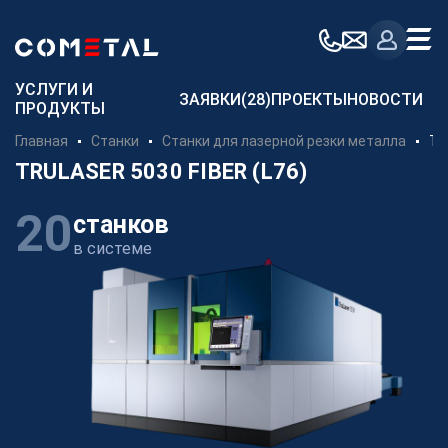
Для заказчиков
УСЛУГИ И
ЗАЯВКИ
(28)
ПРОЕКТЫ
НОВОСТИ
ПРОДУКТЫ
Механическая обработка металла на заказ
Главная
Станки
Станки для лазерной резки металла
Tr
Производство металлоконструкций
TRULASER 5030 FIBER (L76)
Заготовительное производство металла
20
станков
Производство и поставка метизов
в системе
Поставка металлопроката
Порошковые стали
Аддитивное производство
Компания