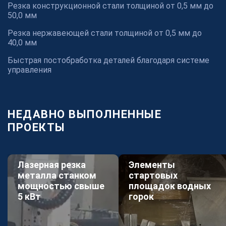
Станьте партнером, и вы сможете выбрать любые
Резка конструкционной стали толщиной от 0,5 мм до
заказы.
50,0 мм
Открытые заявки
28
Резка нержавеющей стали толщиной от 0,5 мм до
40,0 мм
Стать партнером просто
Быстрая постобработка деталей благодаря системе
управления
Мы помогаем получать больше целевых заказов,
загружать производственные мощности и
увеличивать прибыль более 280 зарегистрированным
партнерам в области изготовления продукции из
НЕДАВНО ВЫПОЛНЕННЫЕ
металла.
ПРОЕКТЫ
Исполнителям
Как стать партнером
Лазерная резка
Элементы
металла станком
стартовых
мощностью свыше
площадок водных
СТАТЬ ПАРТНЕРОМ
5 кВт
горок