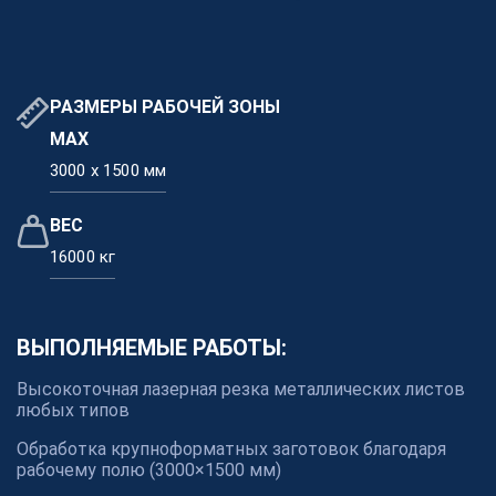
Блог
Новости
Видео
Как мы работаем
РАЗМЕРЫ РАБОЧЕЙ ЗОНЫ
Документы
MAX
Наша команда
3000 x 1500 мм
О платформе
ВЕС
Контакты
16000 кг
Реализованные проекты
Станки
ВЫПОЛНЯЕМЫЕ РАБОТЫ:
Высокоточная лазерная резка металлических листов
Для партнеров
любых типов
Обработка крупноформатных заготовок благодаря
Хотите работать с COMETAL?
рабочему полю (3000×1500 мм)