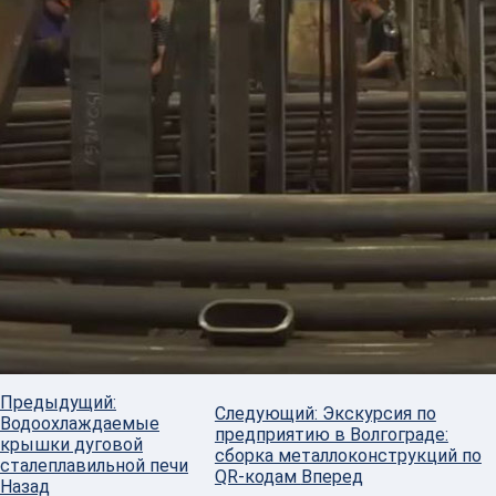
Работать с нами просто
COMETAL подберет исполнителя среди проверенных
партнеров, согласует условия и сопроводит заказ на
всех этапах: от коммерческого предложения, до
контроля качества и логистики без поиска
подрядчиков и операционных рисков.
Оформить заказ
КАРТОЧКА ОРГАНИЗАЦИИ
Предыдущий:
Следующий: Экскурсия по
Водоохлаждаемые
предприятию в Волгограде:
крышки дуговой
сборка металлоконструкций по
сталеплавильной печи
QR-кодам
Вперед
Назад