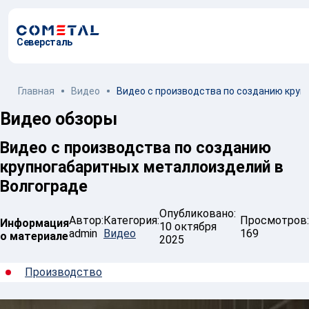
Северсталь
zakaz@cometal.com
Главная
Видео
Видео с производства по созданию круп
Я - Заказчик
Видео обзоры
Заявка
Видео с производства по созданию
крупногабаритных металлоизделий в
Услуги
Волгограде
Механическая обработка металла
Опубликовано:
Производство металлоконструкций
Автор:
Категория:
Просмотров:
Информация
10 октября
admin
Видео
169
о материале
2025
Заготовительное производство металла
Производство и поставка метизов
Производство
Поставка металлопроката