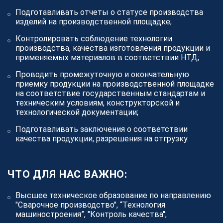
Станьте партнером, и вы сможете выбрать любые
Подготавливать отчеты о статусе производства
заказы.
изделий на производственной площадке;
Открытые заявки
28
Контролировать соблюдение технологии
производства, качества изготовления продукции и
Стать партнером просто
применяемых материалов в соответствии НТД;
Мы помогаем получать больше целевых заказов,
Проводить промежуточную и окончательную
загружать производственные мощности и
приемку продукции на производственной площадке
на соответствие государственным стандартам и
увеличивать прибыль более 280 зарегистрированным
техническим условиям, конструкторской и
партнерам в области изготовления продукции из
технологической документации;
металла.
Подготавливать заключения о соответствии
Исполнителям
качества продукции, разрешения на отгрузку.
Как стать партнером
ЧТО ДЛЯ НАС ВАЖНО:
СТАТЬ ПАРТНЕРОМ
Высшее техническое образование по направлению
"Сварочное производство", “Технология
машиностроения”, "Контроль качества";