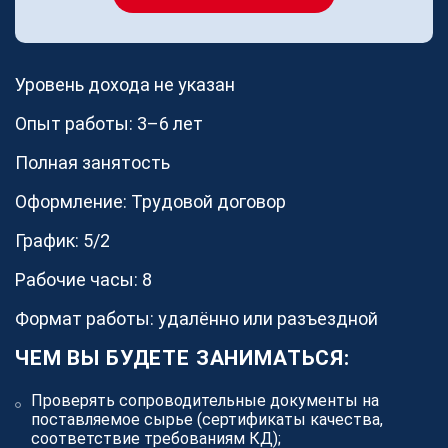
Блог
Новости
Видео
Уровень дохода не указан
Как мы работаем
Документы
Опыт работы: 3–6 лет
Наша команда
Полная занятость
О платформе
Оформление: Трудовой договор
Контакты
График: 5/2
Реализованные проекты
Станки
Рабочие часы: 8
Формат работы: удалённо или разъездной
ЧЕМ ВЫ БУДЕТЕ ЗАНИМАТЬСЯ:
Для партнеров
Проверять сопроводительные документы на
Хотите работать с COMETAL?
поставляемое сырье (сертификаты качества,
соответствие требованиям КД);