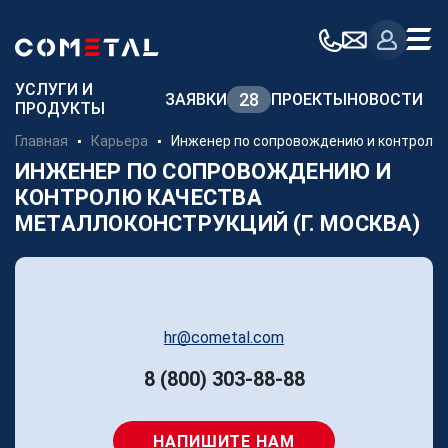
Для заказчиков
УСЛУГИ И
28
ЗАЯВКИ
ПРОЕКТЫ
НОВОСТИ
ПРОДУКТЫ
Механическая обработка металла на заказ
Главная
Карьера
Инженер по сопровождению и контролю 
Производство металлоконструкций
ИНЖЕНЕР ПО СОПРОВОЖДЕНИЮ И
КОНТРОЛЮ КАЧЕСТВА
Заготовительное производство металла
МЕТАЛЛОКОНСТРУКЦИЙ (Г. МОСКВА)
Производство и поставка метизов
Поставка металлопроката
Порошковые стали
Аддитивное производство
hr@cometal.com
8 (800) 303-88-88
Компания
НАПИШИТЕ НАМ