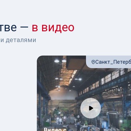
тве —
в видео
 и деталями
Санкт_Петерб
Видео с