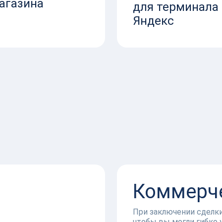
агазина
для терминала
Яндекс
Коммерче
При заключении сделк
чтобы вы могли гибко 