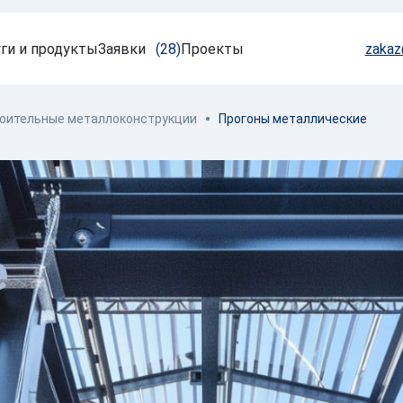
ги и продукты
Заявки
(28)
Проекты
zaka
оительные металлоконструкции
Прогоны металлические
О COMETAL
Работать
Реализованные проекты
COMETAL по
партнеров, 
Оборудование
этапах: от
е
Блог
качества и 
операционн
Как мы работаем
Наша команда
Офор
Документы
Контакты