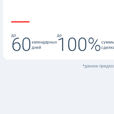
до
до
60
100%
календарных
сумм
дней
сделк
*данное предло