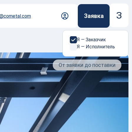
З
Заявка
z@cometal.com
Я — Заказчик
Я — Исполнитель
 с нами просто
дберет исполнителя среди проверенных
От заявки до поставки
согласует условия и сопроводит заказ на всех
 коммерческого предложения, до контроля
логистики без поиска подрядчиков и
ых рисков.
мить заказ