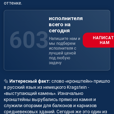
Станьте партнером, и вы сможете выбрать любые
оттенке.
заказы.
Открытые заявки
28
исполнителя
всего на
Стать партнером просто
603
сегодня
Мы помогаем получать больше целевых заказов,
НАПИСАТ
Напишите нам и
НАМ
загружать производственные мощности и
мы подберем
исполнителя с
увеличивать прибыль более 280 зарегистрированным
лучшей ценой
партнерам в области изготовления продукции из
под любую
металла.
задачу
Исполнителям
Как стать партнером
🔩
Интересный факт:
слово «кронштейн» пришло
в русский язык из немецкого Kragstein -
«выступающий камень». Изначально
СТАТЬ ПАРТНЕРОМ
кронштейны вырубались прямо из камня и
служили опорами для балконов и карнизов
средневековых зданий. Сегодня же это один из