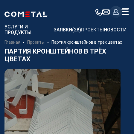
Для заказчиков
УСЛУГИ И
ЗАЯВКИ
(28)
ПРОЕКТЫ
НОВОСТИ
ПРОДУКТЫ
Механическая обработка металла на заказ
Главная
Проекты
Партия кронштейнов в трёх цветах
Производство металлоконструкций
ПАРТИЯ КРОНШТЕЙНОВ В ТРЁХ
ЦВЕТАХ
Заготовительное производство металла
Производство и поставка метизов
Поставка металлопроката
Порошковые стали
Аддитивное производство
Компания