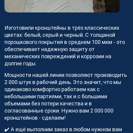
Блог
Новости
Видео
Изготовили кронштейны в трёх классических
Как мы работаем
цветах: белый, серый и черный. С толщиной
Документы
порошкового покрытия в среднем 100 мкм - это
Наша команда
обеспечивает надежную защиту от
О платформе
механических повреждений и коррозии на
долгие годы.
Контакты
Реализованные проекты
Мощности нашей линии позволяют производить
2 000 штук в рабочий день. Это значит, что мы
Станки
одинаково комфортно работаем как с
небольшими партиями, так и с большими
объемами без потери качества и в
Для партнеров
согласованные сроки. Нужно вам 2 000 000
кронштейнов - сделаем!
Хотите работать с COMETAL?
✔️ А ещё выполним заказ в любом нужном вам