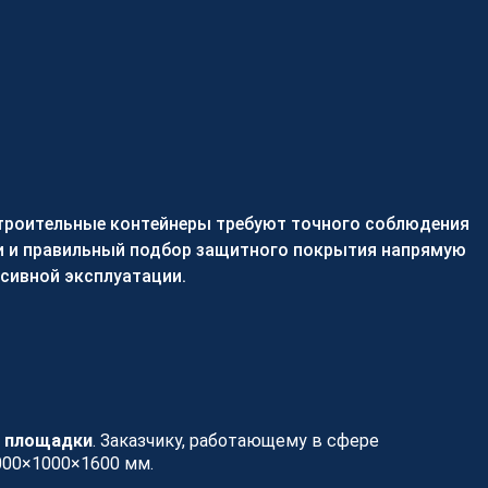
артнером просто
ем получать больше целевых заказов,
 производственные мощности и
ть прибыль более 280
ированным партнерам в области
ния продукции из металла.
телям
ь партнером
 строительные контейнеры требуют точного соблюдения
ти и правильный подбор защитного покрытия напрямую
нсивной эксплуатации.
 ПАРТНЕРОМ
й площадки
. Заказчику, работающему в сфере
000×1000×1600 мм.