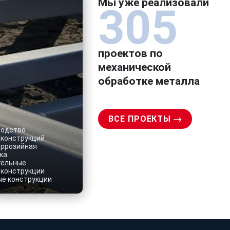
Мы уже реализовали
305
проектов по
механической
обработке металла
ВСЕ ПРОЕКТЫ
водство
конструкций
ррозийная
ка
тельные
конструкции
е конструкции