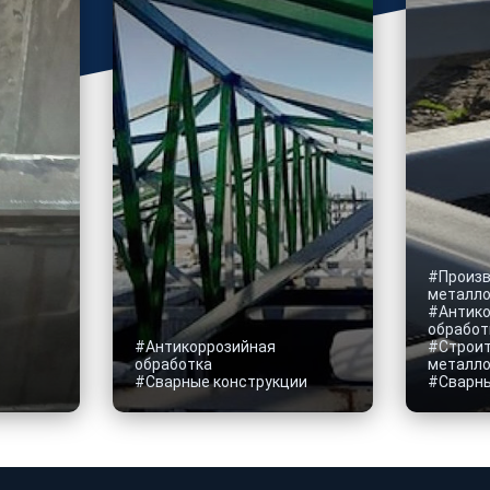
#Произ
металло
#Антико
обработ
#Антикоррозийная
#Строи
обработка
металло
#Сварные конструкции
#Сварны