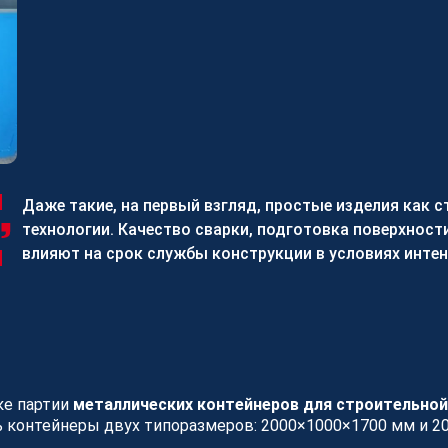
Наша команда
Стать п
О платформе
Мы помога
загружать
Контакты
увеличива
Реализованные проекты
зарегистр
Станки
изготовле
Исполни
Как стат
Даже такие, на первый взгляд, простые изделия как
технологии. Качество сварки, подготовка поверхнос
влияют на срок службы конструкции в условиях инте
СТАТЬ
ке партии
металлических контейнеров для строительно
ь контейнеры двух типоразмеров: 2000×1000×1700 мм и 2