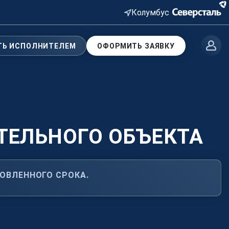
Колумбус
ТЬ ИСПОЛНИТЕЛЕМ
ОФОРМИТЬ ЗАЯВКУ
артнеров
ТЕЛЬНОГО ОБЪЕКТА
работать с COMETAL?
ОВЛЕННОГО СРОКА.
артнером, и вы сможете выбрать
азы.
е заявки
28