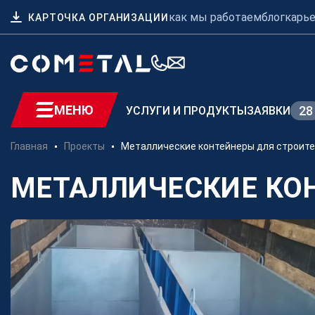
как мы работаем
блог
карь
КАРТОЧКА ОРГАНИЗАЦИИ
МЕНЮ
28
УСЛУГИ И ПРОДУКТЫ
ЗАЯВКИ
Главная
Проекты
Металлические контейнеры для строите
Для заказчиков
МЕТАЛЛИЧЕСКИЕ КО
Механическая обработка
металла на заказ
Производство
металлоконструкций
Заготовительное
производство металла