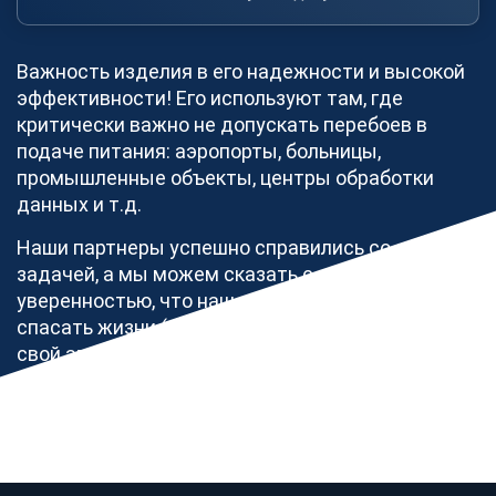
Станьте партнером, и вы сможете выбрать любые
заказы.
Открытые заявки
28
Важность изделия в его надежности и высокой
эффективности! Его используют там, где
Стать партнером просто
критически важно не допускать перебоев в
подаче питания: аэропорты, больницы,
Мы помогаем получать больше целевых заказов,
промышленные объекты, центры обработки
загружать производственные мощности и
данных и т.д.
увеличивать прибыль более 280 зарегистрированным
партнерам в области изготовления продукции из
Наши партнеры успешно справились со своей
металла.
задачей, а мы можем сказать с полной
уверенностью, что наш профессионализм может
Исполнителям
спасать жизни (даже если вы всего лишь ждете
Как стать партнером
свой авиарейс, чтобы увидеться с близкими
людьми).
СТАТЬ ПАРТНЕРОМ