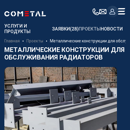
Для заказчиков
УСЛУГИ И
ЗАЯВКИ
(28)
ПРОЕКТЫ
НОВОСТИ
ПРОДУКТЫ
Механическая обработка металла на заказ
Главная
Проекты
Металлические конструкции для обслу
Производство металлоконструкций
МЕТАЛЛИЧЕСКИЕ КОНСТРУКЦИИ ДЛЯ
ОБСЛУЖИВАНИЯ РАДИАТОРОВ
Заготовительное производство металла
Производство и поставка метизов
Поставка металлопроката
Порошковые стали
Аддитивное производство
Компания