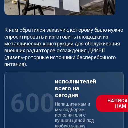
Блог
Новости
Видео
Как мы работаем
К нам обратился заказчик, которому было нужно
Документы
спроектировать и изготовить площадки из
металлических конструкций
для обслуживания
Наша команда
внешних радиаторов охлаждения ДРИБП
О платформе
(дизель-роторные источники бесперебойного
Контакты
питания).
Реализованные проекты
Станки
исполнителей
всего на
600
сегодня
НАПИСА
Для партнеров
Напишите нам и
НАМ
мы подберем
исполнителя с
Хотите работать с COMETAL?
лучшей ценой под
любую задачу