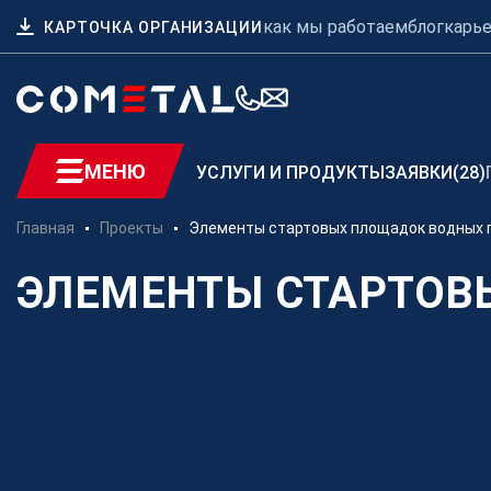
как мы работаем
блог
карь
КАРТОЧКА ОРГАНИЗАЦИИ
МЕНЮ
УСЛУГИ И ПРОДУКТЫ
ЗАЯВКИ
(28)
Главная
Проекты
Элементы стартовых площадок водных 
Для заказчиков
ЭЛЕМЕНТЫ СТАРТОВ
Механическая обработка
металла на заказ
Производство
металлоконструкций
Заготовительное
производство металла