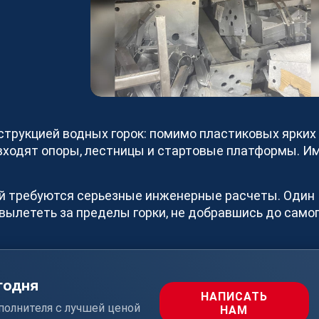
Наша команда
Стать п
О платформе
Мы помога
загружать
Контакты
увеличива
Реализованные проекты
зарегистр
Станки
изготовле
Исполни
нструкцией водных горок: помимо пластиковых ярких
Как стат
е входят опоры, лестницы и стартовые платформы. И
СТАТЬ
ой требуются серьезные инженерные расчеты. Один
вылететь за пределы горки, не добравшись до само
годня
НАПИСАТЬ
полнителя с лучшей ценой
НАМ