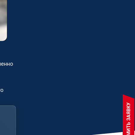
артнером просто
ем получать больше целевых заказов,
 производственные мощности и
ть прибыль более 280
ированным партнерам в области
ния продукции из металла.
телям
ь партнером
менно
 ПАРТНЕРОМ
го
ОФОРМИТЬ ЗАЯВКУ