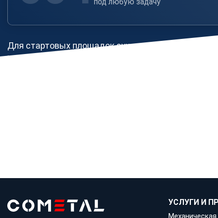
под любую задачу
Для стартовых площадок существует отдельный Г
конструкционные особенности. Его соблюдение = 
✔️ Длина стартовой площадки — минимум 50 см
✔️ У стартовой площадки должно быть защитное 
✔️ При высоте горки более 12 м защитное огражд
Катайтесь на здоровье!
УСЛУГИ И 
Механическая