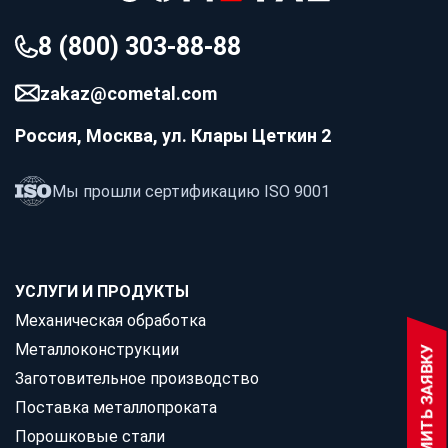
Блог
Новости
8 (800) 303-88-88
Видео
zakaz@cometal.com
Как мы работаем
Документы
Россия, Москва, ул. Клары Цеткин 2
Наша команда
О платформе
Мы прошли сертификацию ISO 9001
Контакты
Реализованные проекты
Станки
УСЛУГИ И ПРОДУКТЫ
Механическая обработка
Металлоконструкции
ОФОРМИТЬ ЗАЯВКУ
Для партнеров
Заготовительное производство
Поставка металлопроката
Хотите работать с COMETAL?
Порошковые стали