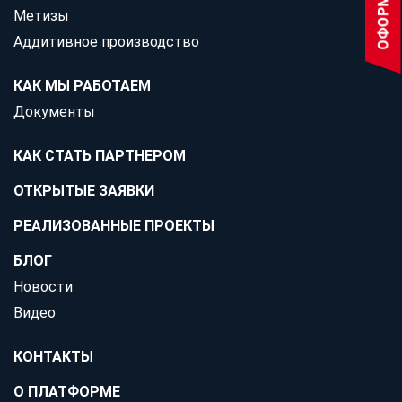
Станьте партнером, и вы сможете выбрать любые
Метизы
заказы.
Аддитивное производство
Открытые заявки
28
КАК МЫ РАБОТАЕМ
Стать партнером просто
Документы
Мы помогаем получать больше целевых заказов,
загружать производственные мощности и
КАК СТАТЬ ПАРТНЕРОМ
увеличивать прибыль более 280 зарегистрированным
ОТКРЫТЫЕ ЗАЯВКИ
партнерам в области изготовления продукции из
металла.
РЕАЛИЗОВАННЫЕ ПРОЕКТЫ
Исполнителям
БЛОГ
Как стать партнером
Новости
Видео
СТАТЬ ПАРТНЕРОМ
КОНТАКТЫ
О ПЛАТФОРМЕ